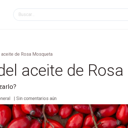
Promociones
Explora
Ayuda
l aceite de Rosa Mosqueta
 del aceite de Ros
zarlo?
neral
| Sin comentarios aún