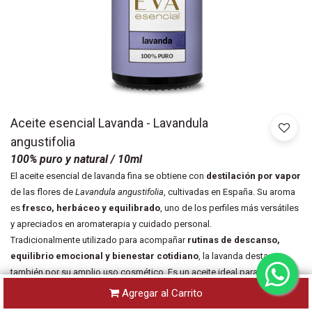
Aceite esencial Lavanda - Lavandula
angustifolia
100% puro y natural
/ 10ml
El aceite esencial de lavanda fina se obtiene con
destilación por vapor
de las flores de
Lavandula angustifolia
, cultivadas en España. Su aroma
es
fresco, herbáceo y equilibrado
, uno de los perfiles más versátiles
y apreciados en aromaterapia y cuidado personal.
Tradicionalmente utilizado para acompañar
rutinas de descanso,
equilibrio emocional y bienestar cotidiano
, la lavanda destaca
también por su amplio uso cosmético. Es un aceite ideal para integrar
en
aceites faciales y corporales
,
cuidado del cabello
,
uñas y
Agregar al Carrito
cutículas
, así como en rituales aromáticos que buscan calma, armonía