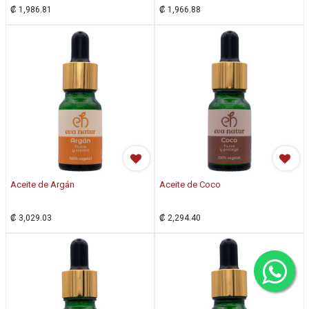
₡
1,986.81
₡
1,966.88
Aceite de Argán
Aceite de Coco
₡
3,029.03
₡
2,294.40