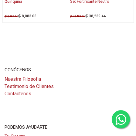
Quinquina
Set Fortificante Neutro
₡
8,083.03
₡
38,239.44
₡
8,981.14
₡
42,488.26
CONÓCENOS
Nuestra Filosofia
Testimonio de Clientes
Contáctenos
PODEMOS AYUDARTE