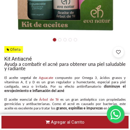
Oferta
Kit Antiacné
Ayuda a combatir el acné para obtener una piel saludable
y radiante
El aceite vegetal de
Aguacate
compuesto por Omega 3, ácidos grasos y
vitaminas A, E y D es un gran regulador y humectante, especial para piel
castigada, seca o irritada. Por su efecto antiinflamatorio
disminuye el
enrojecimiento e inflamación del acné
El aceite esencial de
Árbol de Té
es un gran antiséptico con propiedades
germicidas y antibacterianas. Como el acné es causado por bacterias, este
aceite es excelente para tratar los
granos, espinillas e impurezas
en la piel
El aceite esencial de
Palo de Rosa
, también con propiedades antisépticas, ayuda
a reducir el sebo, es regeneradora de la piel y reconstituyente celular. Por ello
Agregar al Carrito
es el más recomendado para pieles grasas, ya que, además,
alivia el dolor de